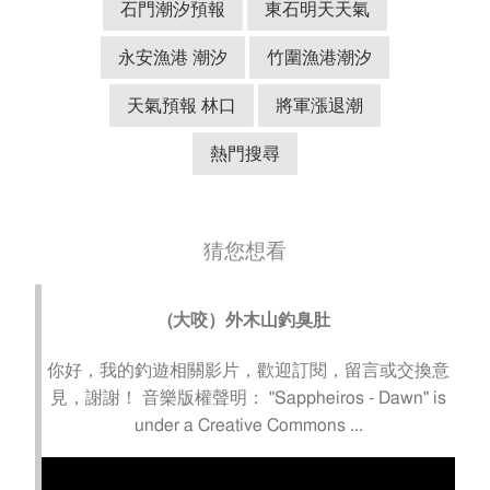
石門潮汐預報
東石明天天氣
永安漁港 潮汐
竹圍漁港潮汐
天氣預報 林口
將軍漲退潮
熱門搜尋
猜您想看
(大咬）外木山釣臭肚
你好，我的釣遊相關影片，歡迎訂閱，留言或交換意
見，謝謝！ 音樂版權聲明： "Sappheiros - Dawn" is
under a Creative Commons ...