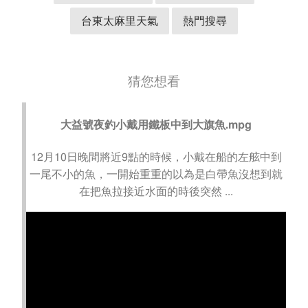
台東太麻里天氣
熱門搜尋
猜您想看
大益號夜釣小戴用鐵板中到大旗魚.mpg
12月10日晚間將近9點的時候，小戴在船的左舷中到
一尾不小的魚，一開始重重的以為是白帶魚沒想到就
在把魚拉接近水面的時後突然 ...