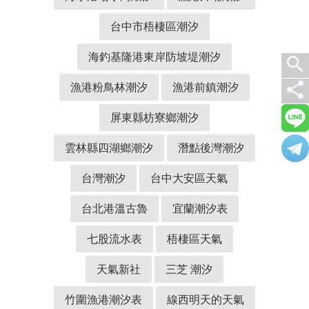
台中市梧棲區潮汐
海釣基隆港東岸防坡堤潮汐
search
share
漁港粉鳥林潮汐
漁港前鎮潮汐
屏東縣枋寮鄉潮汐
雲林縣四湖鄉潮汐
潛點後灣潮汐
台灣潮汐
台中大安區天氣
台北港溫古魯
宜蘭潮汐表
七股流水表
梧棲區天氣
天氣新社
三芝 潮汐
竹圍漁港潮汐表
線西明天的天氣