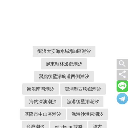
衝浪大安海水域場B區潮汐
search
屏東縣林邊鄉潮汐
share
潛點後壁湖航道西側潮汐
衝浪南灣潮汐
澎湖縣西嶼鄉潮汐
海釣深澳潮汐
漁港後壁湖潮汐
基隆市中山區潮汐
漁港沙港東潮汐
台灣潮汐
windguru 雙獅
溫古