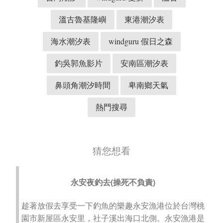
溫古魯基隆嶼
東港潮汐表
海水潮汐表
windguru 假日之森
釣吳郭魚影片
安南區潮汐表
鼻頭角潮汐時間
卑南鄉天氣
熱門搜尋
猜您想看
永安夜釣去(操死不負責)
趁著放假去享受一下釣魚的樂趣永安漁港位於台灣桃
園市新屋區永安里，社子溪出海口北側。永安漁港是