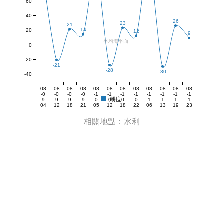
60
40
26
23
21
14
20
12
9
平均海平面
0
-20
-21
-28
-30
-40
08
08
08
08
08
08
08
08
08
08
08
08
-0
-0
-0
-0
-1
-1
-1
-1
-1
-1
-1
-1
潮位
9
9
9
9
0
0
0
0
1
1
1
1
04
12
18
21
05
12
18
22
06
13
19
23
:0
:0
:0
:2
:0
:5
:5
:3
:0
:3
:3
:3
8
0
6
5
6
3
3
1
0
9
0
4
相關地點：水利