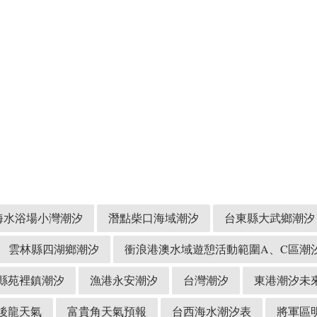
海水浴場小灣潮汐
潛點柴口海域潮汐
台東縣大武鄉潮汐
雲林縣四湖鄉潮汐
衝浪港澳水域遊憩活動範圍A、C區潮
縣苑裡鎮潮汐
漁港永安潮汐
台灣潮汐
東港潮汐未來
後龍天氣
富貴角天氣預報
台西海水潮汐表
將軍區