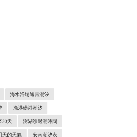
海水浴場通霄潮汐
汐
漁港磺港潮汐
30天
澎湖漲退潮時間
明天的天氣
安南潮汐表