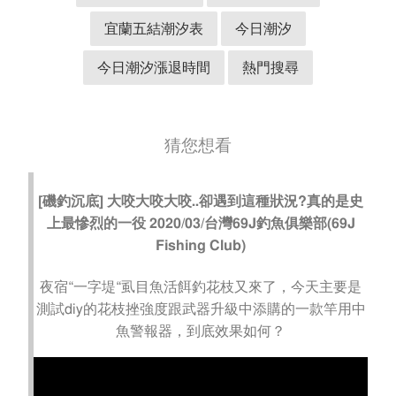
宜蘭五結潮汐表
今日潮汐
今日潮汐漲退時間
熱門搜尋
猜您想看
[磯釣沉底] 大咬大咬大咬..卻遇到這種狀況?真的是史
上最慘烈的一役 2020/03/台灣69J釣魚俱樂部(69J
Fishing Club)
夜宿“一字堤“虱目魚活餌釣花枝又來了，今天主要是
測試diy的花枝挫強度跟武器升級中添購的一款竿用中
魚警報器，到底效果如何？