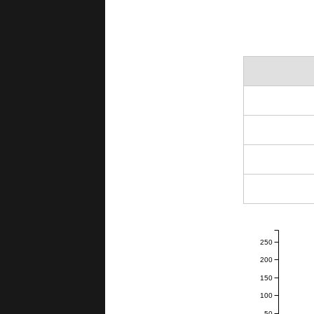
250
200
150
100
50