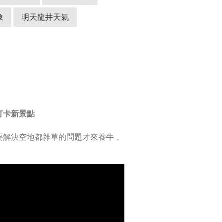
象
明天龍井天氣
成打卡新景點
要解決空地都雜草的問題才來養牛，