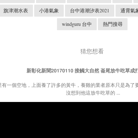
旗津潮水表
小港氣象
台中港潮汐表2021
通霄氣
windguru 台中
熱門搜尋
猜您想看
新彰化新聞20170110 接觸大自然 崙尾放牛吃草
里有一個空地，上面養了許多的黃牛，養雞的業者原本只是為了
沒想到他這放牛吃草的 ...