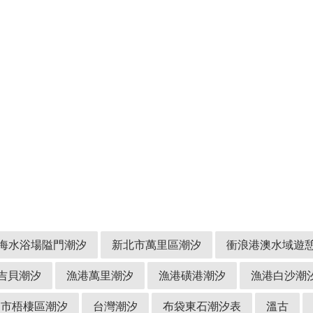
海水浴場隘門潮汐
新北市萬里區潮汐
衝浪港澳水域遊憩
吉貝潮汐
漁港萬里潮汐
漁港磺港潮汐
漁港白沙潮
中市梧棲區潮汐
台灣潮汐
布袋東石潮汐表
溫古