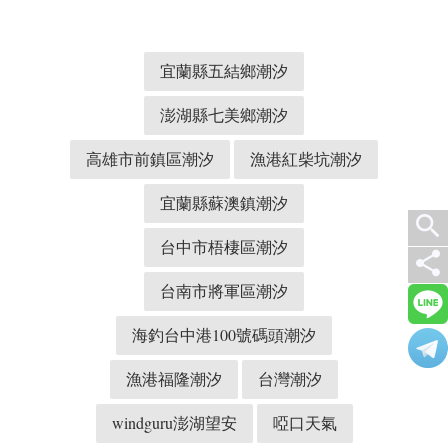
宜蘭縣五結鄉潮汐
澎湖縣七美鄉潮汐
高雄市前鎮區潮汐
漁港紅柴坑潮汐
宜蘭縣蘇澳鎮潮汐
search
台中市梧棲區潮汐
share
台南市將軍區潮汐
海釣台中港100號碼頭潮汐
漁港福隆潮汐
台灣潮汐
windguru澎湖望安
啞口天氣