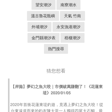
望安潮汐
南寮潮水
溫古魯花瓶嶼
天氣 竹南
外埔潮汐
永安漁港潮汐
金門縣潮汐表
梧棲潮汐
熱門搜尋
猜您想看
【岸拋】夢幻之魚大咬｜市價破萬賺翻了！《花蓮東
堤》2020/01/05
2020年首衝花蓮東堤釣遊，竟遇上夢幻之魚大咬！從
台東遠道而來的釣友陳大哥一人獨得四尾大石鯛，最