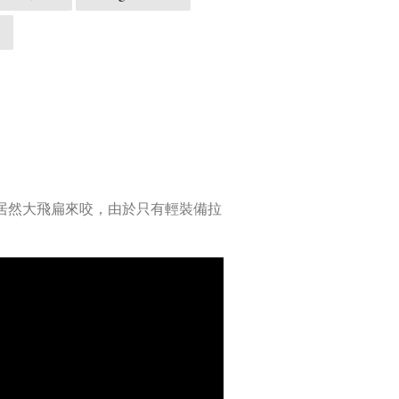
，居然大飛扁來咬，由於只有輕裝備拉