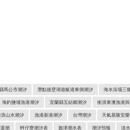
縣馬公市潮汐
潛點後壁湖遊艇港東側潮汐
海水浴場三
海釣鹽埔漁港潮汐
宜蘭縣五結鄉潮汐
衝浪東澳漁港與
衝浪山水潮汐
漁港新港潮汐
台灣潮汐
天氣基隆安樂
漲退潮
蚵仔寮潮汐表
旗津潮水表
潮汐預報
淡