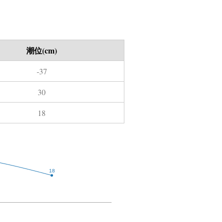
潮位(cm)
-37
30
18
18