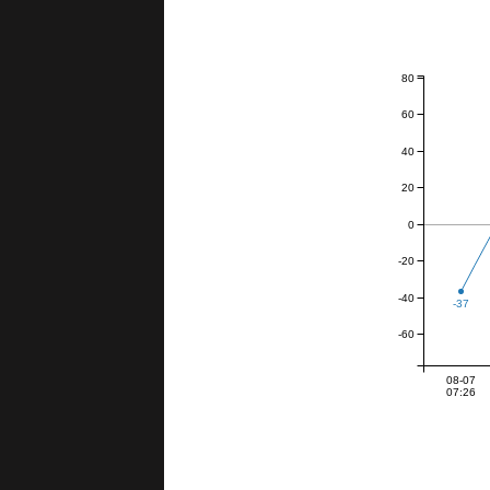
80
60
40
20
0
-20
-40
-37
-60
08-07
07:26