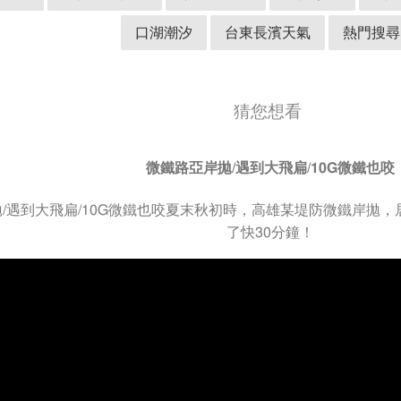
口湖潮汐
台東長濱天氣
熱門搜尋
猜您想看
微鐵路亞岸拋/遇到大飛扁/10G微鐵也咬
/遇到大飛扁/10G微鐵也咬夏末秋初時，高雄某堤防微鐵岸拋
了快30分鐘！