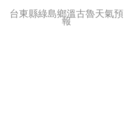
台東縣綠島鄉溫古魯天氣預
報