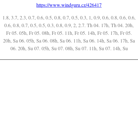
https://www.windguru.cz/426417
1.8, 3.7, 2.3, 0.7, 0.6, 0.5, 0.8, 0.7, 0.5, 0.3, 1, 0.9, 0.6, 0.8, 0.6, 0.6,
0.6, 0.8, 0.7, 0.5, 0.5, 0.3, 0.8, 0.9, 2, 2.7. Th 04. 17h, Th 04. 20h,
Fr 05. 05h, Fr 05. 08h, Fr 05. 11h, Fr 05. 14h, Fr 05. 17h, Fr 05.
20h, Sa 06. 05h, Sa 06. 08h, Sa 06. 11h, Sa 06. 14h, Sa 06. 17h, Sa
06. 20h, Su 07. 05h, Su 07. 08h, Su 07. 11h, Su 07. 14h, Su