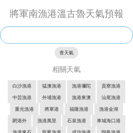
將軍南漁港溫古魯天氣預報
查天氣
相關天氣
白沙漁港
猛澳漁港
漁港彌陀
貢寮漁港
中芸漁港
外埔漁港
漁港東澳
汕尾漁港
重光漁港
將軍港
福隆漁港
漁港金湖
閎港外
漁港萬里
石泉漁港
車城海口港
漁港東石
龍鳳漁港
成功漁港
朗島漁港