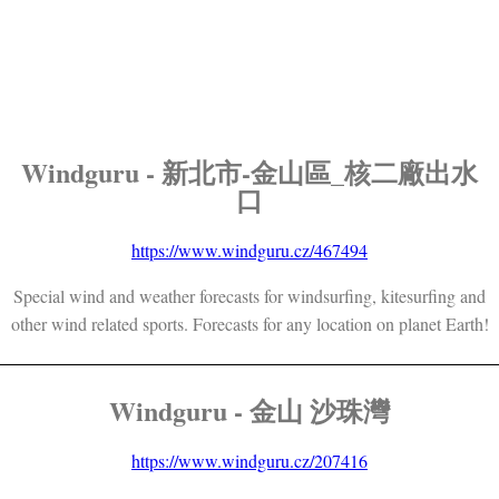
Windguru - 新北市-金山區_核二廠出水
口
https://www.windguru.cz/467494
Special wind and weather forecasts for windsurfing, kitesurfing and
other wind related sports. Forecasts for any location on planet Earth!
Windguru - 金山 沙珠灣
https://www.windguru.cz/207416