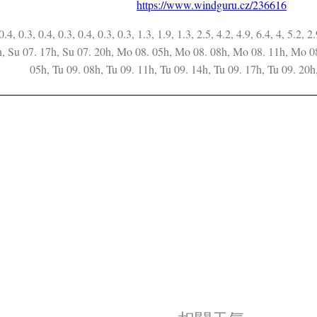
https://www.windguru.cz/236616
 0.4, 0.3, 0.4, 0.3, 0.4, 0.3, 0.3, 1.3, 1.9, 1.3, 2.5, 4.2, 4.9, 6.4, 4, 5.2,
h, Su 07. 17h, Su 07. 20h, Mo 08. 05h, Mo 08. 08h, Mo 08. 11h, Mo 0
05h, Tu 09. 08h, Tu 09. 11h, Tu 09. 14h, Tu 09. 17h, Tu 09. 20