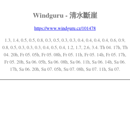
Windguru - 清水斷崖
https://www.windguru.cz/101478
1.3, 1.4, 0.5, 0.5, 0.8, 0.3, 0.5, 0.3, 0.3, 0.4, 0.4, 0.4, 0.4, 0.6, 0.9,
0.8, 0.5, 0.3, 0.3, 0.3, 0.4, 0.5, 0.4, 1.2, 1.7, 2.6, 3.4. Th 04. 17h, Th
04. 20h, Fr 05. 05h, Fr 05. 08h, Fr 05. 11h, Fr 05. 14h, Fr 05. 17h,
Fr 05. 20h, Sa 06. 05h, Sa 06. 08h, Sa 06. 11h, Sa 06. 14h, Sa 06.
17h, Sa 06. 20h, Su 07. 05h, Su 07. 08h, Su 07. 11h, Su 07.