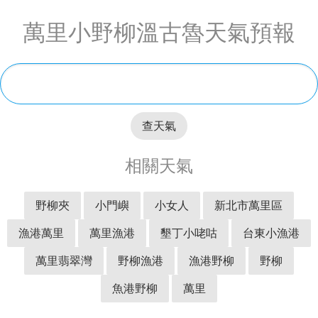
萬里小野柳溫古魯天氣預報
查天氣
相關天氣
野柳夾
小門嶼
小女人
新北市萬里區
漁港萬里
萬里漁港
墾丁小咾咕
台東小漁港
萬里翡翠灣
野柳漁港
漁港野柳
野柳
魚港野柳
萬里