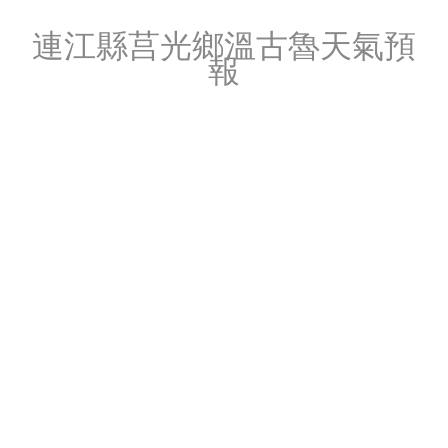
連江縣莒光鄉溫古魯天氣預
報