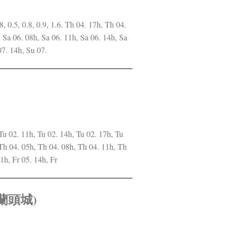
 0.8, 0.5, 0.8, 0.9, 1.6. Th 04. 17h, Th 04.
, Sa 06. 08h, Sa 06. 11h, Sa 06. 14h, Sa
07. 14h, Su 07.
.4. Tu 02. 11h, Tu 02. 14h, Tu 02. 17h, Tu
Th 04. 05h, Th 04. 08h, Th 04. 11h, Th
1h, Fr 05. 14h, Fr
(宜蘭頭城)