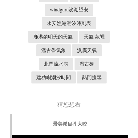
windguru澎湖望安
永安漁港潮汐時刻表
鹿港鎮明天的天氣
天氣 苑裡
溫古魯氣象
澳底天氣
北門流水表
温古魯
建功嶼潮汐時間
熱門搜尋
猜您想看
景美溪目孔大咬